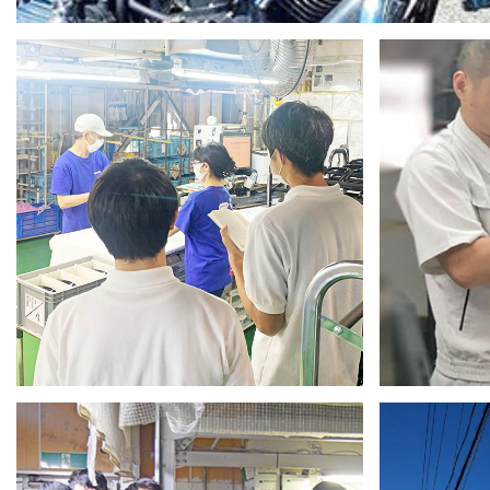
バイク塗装
実際の作業の様子を知る機会を高校
はい？
生にご提供中