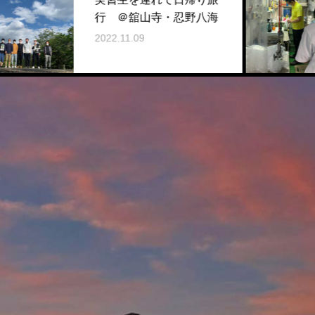
 ＠舘山寺・忍野八海
業に参加
.11.09
2022.11.09