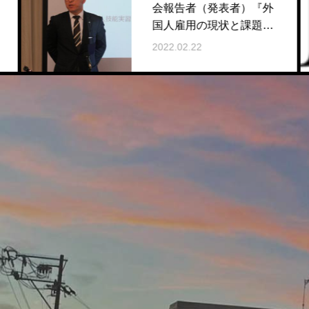
会報告者（発表者）『外
国人雇用の現状と課題
（９０分）』
2022.02.22