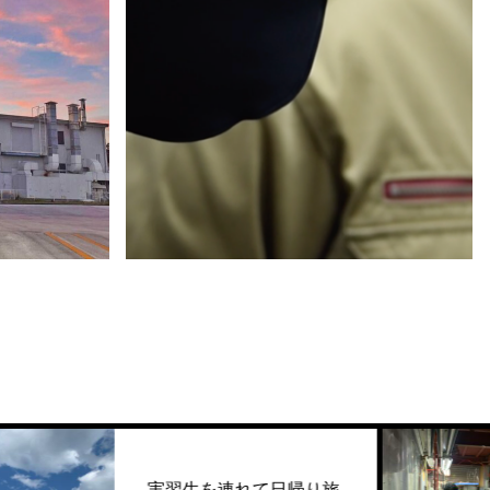
コミュニケーション
習生を連れて日帰り旅
ジョブシ